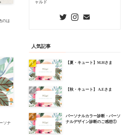
ャルド
色のは
人気記事
【夏・キュート】M.Hさま
【秋・キュート】 A.Eさま
パーソナルカラー診断・パーソ
ナルデザイン診断のご感想①
ーソナ