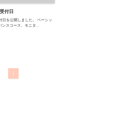
約受付日
付日を公開しました。 ベーシッ
ンスコース、モニタ...
1